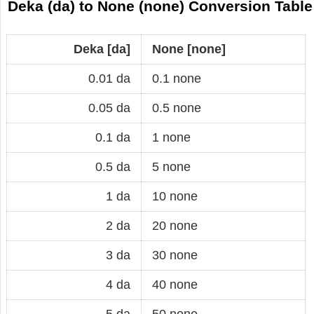
Deka (da) to None (none) Conversion Table
Deka [da]
None [none]
0.01 da
0.1 none
0.05 da
0.5 none
0.1 da
1 none
0.5 da
5 none
1 da
10 none
2 da
20 none
3 da
30 none
4 da
40 none
5 da
50 none