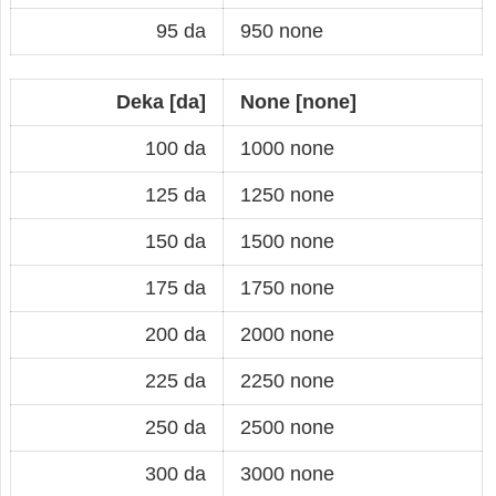
95 da
950 none
Deka [da]
None [none]
100 da
1000 none
125 da
1250 none
150 da
1500 none
175 da
1750 none
200 da
2000 none
225 da
2250 none
250 da
2500 none
300 da
3000 none