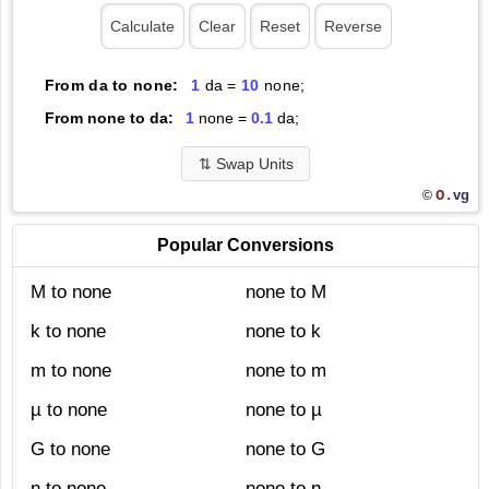
From da to none:
1
da =
10
none;
From none to da:
1
none =
0.1
da;
⇅
Swap Units
O.
vg
©
Popular Conversions
M to none
none to M
k to none
none to k
m to none
none to m
µ to none
none to µ
G to none
none to G
n to none
none to n