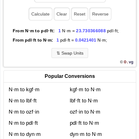
From N·m to pdl·ft:
1
N·m =
23.730366088
pdl·ft;
From pdl·ft to N·m:
1
pdl·ft =
0.0421401
N·m;
⇅
Swap Units
O.
vg
©
Popular Conversions
N·m to kgf·m
kgf·m to N·m
N·m to lbf·ft
lbf·ft to N·m
N·m to ozf·in
ozf·in to N·m
N·m to pdl·ft
pdl·ft to N·m
N·m to dyn·m
dyn·m to N·m