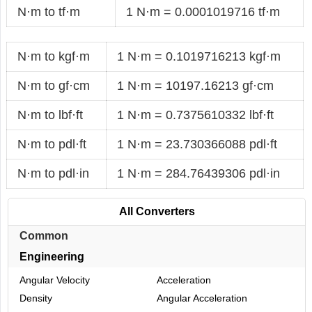
N·m to tf·m
1 N·m = 0.0001019716 tf·m
N·m to kgf·m
1 N·m = 0.1019716213 kgf·m
N·m to gf·cm
1 N·m = 10197.16213 gf·cm
N·m to lbf·ft
1 N·m = 0.7375610332 lbf·ft
N·m to pdl·ft
1 N·m = 23.730366088 pdl·ft
N·m to pdl·in
1 N·m = 284.76439306 pdl·in
All Converters
Common
Engineering
Angular Velocity
Acceleration
Density
Angular Acceleration