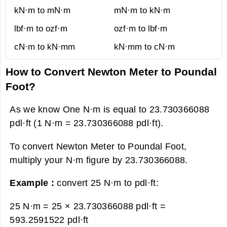
kN·m to mN·m
mN·m to kN·m
lbf·m to ozf·m
ozf·m to lbf·m
cN·m to kN·mm
kN·mm to cN·m
How to Convert Newton Meter to Poundal
Foot?
As we know One N·m is equal to 23.730366088
pdl·ft (1 N·m = 23.730366088 pdl·ft).
To convert Newton Meter to Poundal Foot,
multiply your N·m figure by 23.730366088.
Example :
convert 25 N·m to pdl·ft:
25 N·m = 25 × 23.730366088 pdl·ft =
593.2591522 pdl·ft