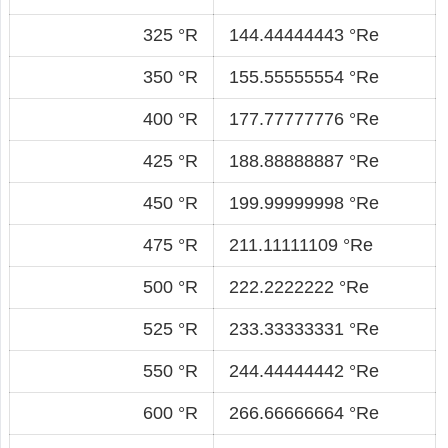
325 °R
144.44444443 °Re
350 °R
155.55555554 °Re
400 °R
177.77777776 °Re
425 °R
188.88888887 °Re
450 °R
199.99999998 °Re
475 °R
211.11111109 °Re
500 °R
222.2222222 °Re
525 °R
233.33333331 °Re
550 °R
244.44444442 °Re
600 °R
266.66666664 °Re