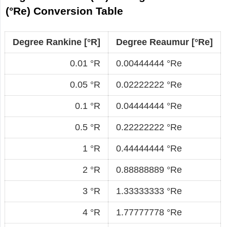
(°Re) Conversion Table
Degree Rankine [°R]
Degree Reaumur [°Re]
0.01 °R
0.00444444 °Re
0.05 °R
0.02222222 °Re
0.1 °R
0.04444444 °Re
0.5 °R
0.22222222 °Re
1 °R
0.44444444 °Re
2 °R
0.88888889 °Re
3 °R
1.33333333 °Re
4 °R
1.77777778 °Re