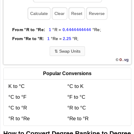
From °R to °Re:
1
°R =
0.4444444444
°Re;
From °Re to °R:
1
°Re =
2.25
°R;
⇅
Swap Units
O.
vg
©
Popular Conversions
K to °C
°C to K
°C to °F
°F to °C
°C to °R
°R to °C
°R to °Re
°Re to °R
How to Convert Degree Rankine to Degree