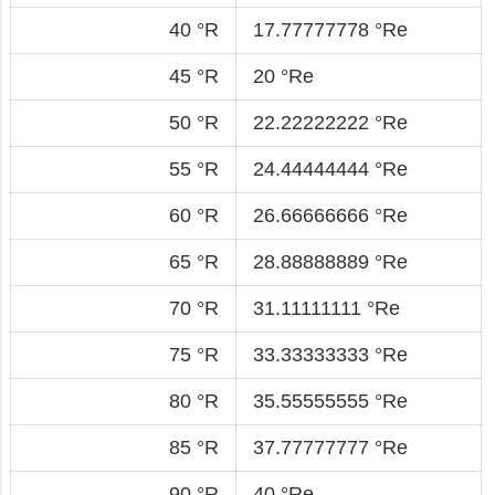
40 °R
17.77777778 °Re
45 °R
20 °Re
50 °R
22.22222222 °Re
55 °R
24.44444444 °Re
60 °R
26.66666666 °Re
65 °R
28.88888889 °Re
70 °R
31.11111111 °Re
75 °R
33.33333333 °Re
80 °R
35.55555555 °Re
85 °R
37.77777777 °Re
90 °R
40 °Re