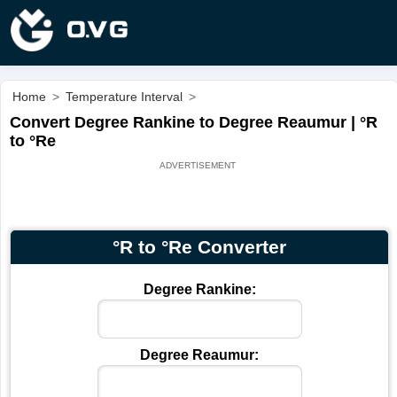
Home
>
Temperature Interval
>
Convert Degree Rankine to Degree Reaumur | °R
to °Re
°R to °Re Converter
Degree Rankine:
Degree Reaumur: