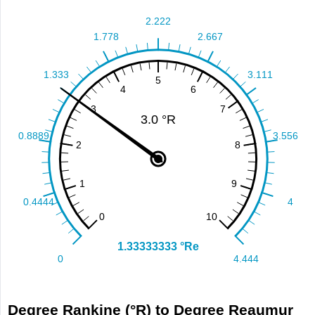
Degree Rankine (°R) to Degree Reaumur