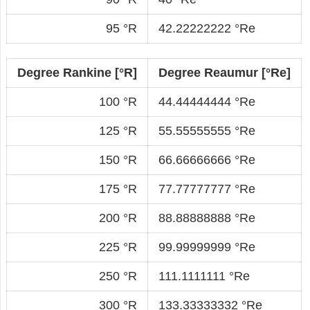
95 °R
42.22222222 °Re
Degree Rankine [°R]
Degree Reaumur [°Re]
100 °R
44.44444444 °Re
125 °R
55.55555555 °Re
150 °R
66.66666666 °Re
175 °R
77.77777777 °Re
200 °R
88.88888888 °Re
225 °R
99.99999999 °Re
250 °R
111.1111111 °Re
300 °R
133.33333332 °Re