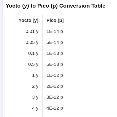
Yocto (y) to Pico (p) Conversion Table
Yocto [y]
Pico [p]
0.01 y
1E-14 p
0.05 y
5E-14 p
0.1 y
1E-13 p
0.5 y
5E-13 p
1 y
1E-12 p
2 y
2E-12 p
3 y
3E-12 p
4 y
4E-12 p