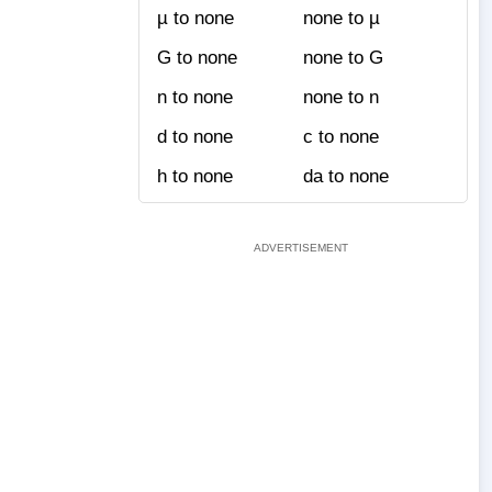
µ to none
none to µ
G to none
none to G
n to none
none to n
d to none
c to none
h to none
da to none