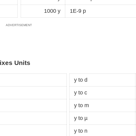
1000 y
1E-9 p
ixes Units
y to d
y to c
y to m
y to µ
y to n