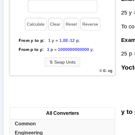
25 y 
To co
Exam
From y to p:
1
y =
1.0E-12
p;
From p to y:
1
p =
1000000000000
y;
25 p 
⇅
Swap Units
Yoct
O.
vg
©
y to
All Converters
Common
Engineering