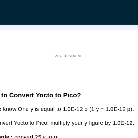
to Convert Yocto to Pico?
 know One y is equal to 1.0E-12 p (1 y = 1.0E-12 p).
nvert Yocto to Pico, multiply your y figure by 1.0E-12.
ple :
convert 25 y to p: