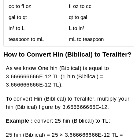
cc to fl oz
fl oz to cc
gal to qt
qt to gal
in³ to L
L to in³
teaspoon to mL
mL to teaspoon
How to Convert Hin (Biblical) to Teraliter?
As we know One hin (Biblical) is equal to
3.666666666E-12 TL (1 hin (Biblical) =
3.666666666E-12 TL).
To convert Hin (Biblical) to Teraliter, multiply your
hin (Biblical) figure by 3.666666666E-12.
Example :
convert 25 hin (Biblical) to TL:
25 hin (Biblical) = 25 × 3.666666666E-12 TL =