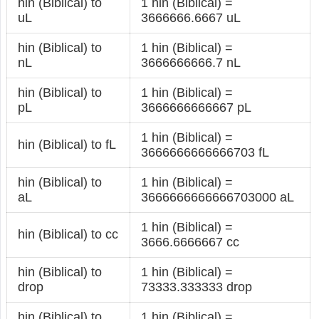
hin (Biblical) to
1 hin (Biblical) =
uL
3666666.6667 uL
hin (Biblical) to
1 hin (Biblical) =
nL
3666666666.7 nL
hin (Biblical) to
1 hin (Biblical) =
pL
3666666666667 pL
1 hin (Biblical) =
hin (Biblical) to fL
3666666666666703 fL
hin (Biblical) to
1 hin (Biblical) =
aL
3666666666666703000 aL
1 hin (Biblical) =
hin (Biblical) to cc
3666.6666667 cc
hin (Biblical) to
1 hin (Biblical) =
drop
73333.333333 drop
hin (Biblical) to
1 hin (Biblical) =