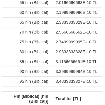
55 hin (Biblical)
2.0166666663E-10 TL
60 hin (Biblical)
2.1999999996E-10 TL
65 hin (Biblical)
2.3833333329E-10 TL
70 hin (Biblical)
2.5666666662E-10 TL
75 hin (Biblical)
2.7499999995E-10 TL
80 hin (Biblical)
2.9333333328E-10 TL
85 hin (Biblical)
3.1166666661E-10 TL
90 hin (Biblical)
3.2999999994E-10 TL
95 hin (Biblical)
3.4833333327E-10 TL
Hin (Biblical) [hin
Teraliter [TL]
(Biblical)]