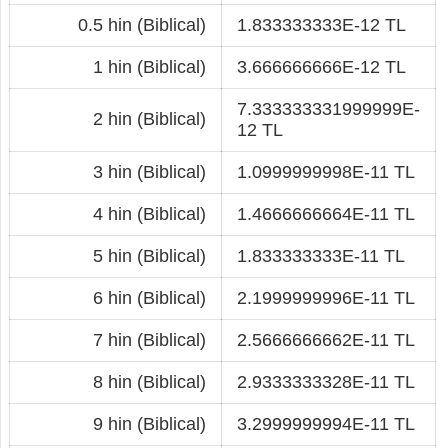
0.5 hin (Biblical)
1.833333333E-12 TL
1 hin (Biblical)
3.666666666E-12 TL
7.333333331999999E-
2 hin (Biblical)
12 TL
3 hin (Biblical)
1.0999999998E-11 TL
4 hin (Biblical)
1.4666666664E-11 TL
5 hin (Biblical)
1.833333333E-11 TL
6 hin (Biblical)
2.1999999996E-11 TL
7 hin (Biblical)
2.5666666662E-11 TL
8 hin (Biblical)
2.9333333328E-11 TL
9 hin (Biblical)
3.2999999994E-11 TL