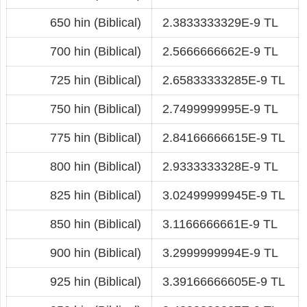
650 hin (Biblical)
2.3833333329E-9 TL
700 hin (Biblical)
2.5666666662E-9 TL
725 hin (Biblical)
2.65833333285E-9 TL
750 hin (Biblical)
2.7499999995E-9 TL
775 hin (Biblical)
2.84166666615E-9 TL
800 hin (Biblical)
2.9333333328E-9 TL
825 hin (Biblical)
3.02499999945E-9 TL
850 hin (Biblical)
3.1166666661E-9 TL
900 hin (Biblical)
3.2999999994E-9 TL
925 hin (Biblical)
3.39166666605E-9 TL