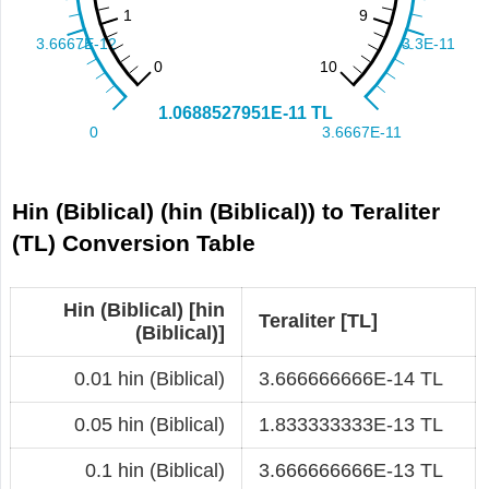
Hin (Biblical) (hin (Biblical)) to Teraliter
(TL) Conversion Table
Hin (Biblical) [hin
Teraliter [TL]
(Biblical)]
0.01 hin (Biblical)
3.666666666E-14 TL
0.05 hin (Biblical)
1.833333333E-13 TL
0.1 hin (Biblical)
3.666666666E-13 TL