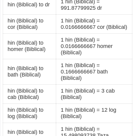
1 hin (Biblical) =
hin (Biblical) to dr
991.87799925 dr
hin (Biblical) to
1 hin (Biblical) =
cor (Biblical)
0.0166666667 cor (Biblical)
1 hin (Biblical) =
hin (Biblical) to
0.0166666667 homer
homer (Biblical)
(Biblical)
1 hin (Biblical) =
hin (Biblical) to
0.1666666667 bath
bath (Biblical)
(Biblical)
hin (Biblical) to
1 hin (Biblical) = 3 cab
cab (Biblical)
(Biblical)
hin (Biblical) to
1 hin (Biblical) = 12 log
log (Biblical)
(Biblical)
1 hin (Biblical) =
hin (Biblical) to
15.498093738 Taza