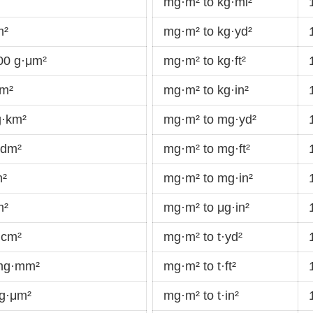
mg·m² to kg·mi²
m²
mg·m² to kg·yd²
00 g·μm²
mg·m² to kg·ft²
·m²
mg·m² to kg·in²
g·km²
mg·m² to mg·yd²
·dm²
mg·m² to mg·ft²
m²
mg·m² to mg·in²
m²
mg·m² to μg·in²
·cm²
mg·m² to t·yd²
mg·mm²
mg·m² to t·ft²
g·μm²
mg·m² to t·in²