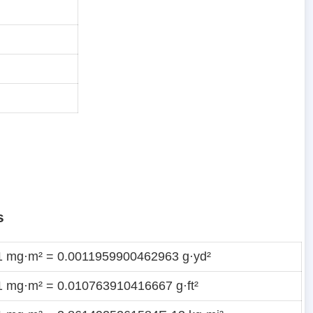
s
1 mg·m² = 0.0011959900462963 g·yd²
1 mg·m² = 0.010763910416667 g·ft²