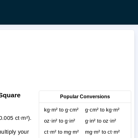
 Square
Popular Conversions
kg·m² to g·cm²
g·cm² to kg·m²
.005 ct·m²).
oz·in² to g·in²
g·in² to oz·in²
ultiply your
ct·m² to mg·m²
mg·m² to ct·m²