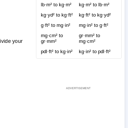
lb·m² to kg·m²
kg·m² to lb·m²
kg·yd² to kg·ft²
kg·ft² to kg·yd²
g·ft² to mg·in²
mg·in² to g·ft²
mg·cm² to
gr·mm² to
ivide your
gr·mm²
mg·cm²
pdl·ft² to kg·in²
kg·in² to pdl·ft²