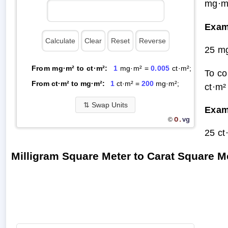
mg·m²
Exam
25 mg
From mg·m² to ct·m²:
1
mg·m² =
0.005
ct·m²;
To co
From ct·m² to mg·m²:
1
ct·m² =
200
mg·m²;
ct·m²
⇅
Swap Units
Exam
O.
vg
©
25 ct
Milligram Square Meter to Carat Square 