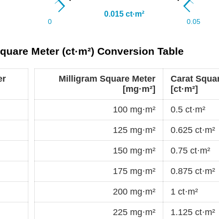
Square Meter (ct·m²) Conversion Table
er
Milligram Square Meter
Carat Squa
[mg·m²]
[ct·m²]
100 mg·m²
0.5 ct·m²
125 mg·m²
0.625 ct·m²
150 mg·m²
0.75 ct·m²
175 mg·m²
0.875 ct·m²
200 mg·m²
1 ct·m²
225 mg·m²
1.125 ct·m²