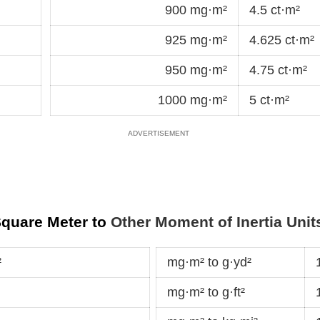
900 mg·m²
4.5 ct·m²
925 mg·m²
4.625 ct·m²
950 mg·m²
4.75 ct·m²
1000 mg·m²
5 ct·m²
Square Meter to
Other Moment of Inertia Unit
²
mg·m² to g·yd²
mg·m² to g·ft²