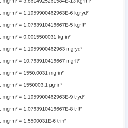
1 mg·m² = 3.8614925261584E-13 kg·mi²
1 mg·m² = 1.1959900462963E-6 kg·yd²
1 mg·m² = 1.0763910416667E-5 kg·ft²
1 mg·m² = 0.0015500031 kg·in²
1 mg·m² = 1.1959900462963 mg·yd²
1 mg·m² = 10.763910416667 mg·ft²
1 mg·m² = 1550.0031 mg·in²
1 mg·m² = 1550003.1 μg·in²
1 mg·m² = 1.1959900462963E-9 t·yd²
1 mg·m² = 1.0763910416667E-8 t·ft²
1 mg·m² = 1.5500031E-6 t·in²