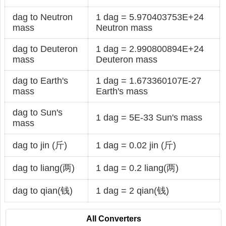
dag to Neutron
1 dag = 5.970403753E+24
mass
Neutron mass
dag to Deuteron
1 dag = 2.990800894E+24
mass
Deuteron mass
dag to Earth's
1 dag = 1.673360107E-27
mass
Earth's mass
dag to Sun's
1 dag = 5E-33 Sun's mass
mass
dag to jin (斤)
1 dag = 0.02 jin (斤)
dag to liang(两)
1 dag = 0.2 liang(两)
dag to qian(钱)
1 dag = 2 qian(钱)
All Converters