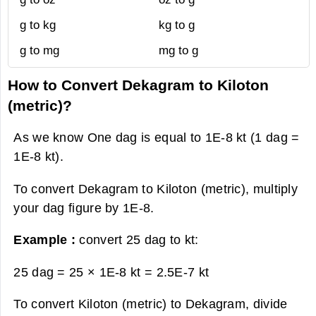
g to kg
kg to g
g to mg
mg to g
How to Convert Dekagram to Kiloton
(metric)?
As we know One dag is equal to 1E-8 kt (1 dag =
1E-8 kt).
To convert Dekagram to Kiloton (metric), multiply
your dag figure by 1E-8.
Example :
convert 25 dag to kt:
25 dag = 25 × 1E-8 kt =
2.5E-7 kt
To convert Kiloton (metric) to Dekagram, divide