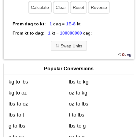
From dag to kt:
1
dag =
1E-8
kt;
From kt to dag:
1
kt =
100000000
dag;
⇅
Swap Units
O.
vg
©
Popular Conversions
kg to lbs
lbs to kg
kg to oz
oz to kg
lbs to oz
oz to lbs
lbs to t
t to lbs
g to lbs
lbs to g
g to oz
oz to g