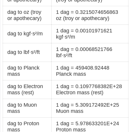
dag to oz (troy
1 dag = 0.3215074656863
or apothecary)
oz (troy or apothecary)
1 dag = 0.00101971621
dag to kgf·s²/m
kgf·s²/m
1 dag = 0.00068521766
dag to lbf·s²/ft
lbf·s²/ft
dag to Planck
1 dag = 459408.92448
mass
Planck mass
dag to Electron
1 dag = 0.1097768382E+28
mass (rest)
Electron mass (rest)
dag to Muon
1 dag = 5.309172492E+25
mass
Muon mass
dag to Proton
1 dag = 5.978633201E+24
mass
Proton mass