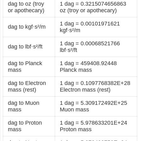
dag to oz (troy
1 dag = 0.3215074656863
or apothecary)
oz (troy or apothecary)
1 dag = 0.00101971621
dag to kgf·s²/m
kgf·s²/m
1 dag = 0.00068521766
dag to lbf·s²/ft
lbf·s²/ft
dag to Planck
1 dag = 459408.92448
mass
Planck mass
dag to Electron
1 dag = 0.1097768382E+28
mass (rest)
Electron mass (rest)
dag to Muon
1 dag = 5.309172492E+25
mass
Muon mass
dag to Proton
1 dag = 5.978633201E+24
mass
Proton mass