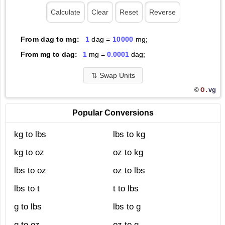
From dag to mg:
1
dag =
10000
mg;
From mg to dag:
1
mg =
0.0001
dag;
⇅
Swap Units
O.
vg
©
Popular Conversions
kg to lbs
lbs to kg
kg to oz
oz to kg
lbs to oz
oz to lbs
lbs to t
t to lbs
g to lbs
lbs to g
g to oz
oz to g