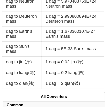
dag to Neutron
1 dag = 5.970403753E+24
mass
Neutron mass
dag to Deuteron
1 dag = 2.990800894E+24
mass
Deuteron mass
dag to Earth's
1 dag = 1.673360107E-27
mass
Earth's mass
dag to Sun's
1 dag = 5E-33 Sun's mass
mass
dag to jin (斤)
1 dag = 0.02 jin (斤)
dag to liang(两)
1 dag = 0.2 liang(两)
dag to qian(钱)
1 dag = 2 qian(钱)
All Converters
Common