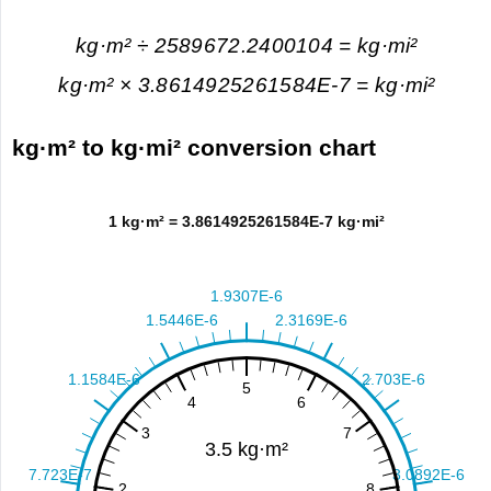
kg·m² ÷ 2589672.2400104 = kg·mi²
kg·m² × 3.8614925261584E-7 = kg·mi²
kg·m² to kg·mi² conversion chart