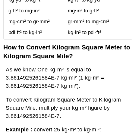
g·ft² to mg·in²
mg·in² to g·ft²
mg·cm² to gr·mm²
gr·mm² to mg·cm²
pdl·ft² to kg·in²
kg·in² to pdl·ft²
How to Convert Kilogram Square Meter to
Kilogram Square Mile?
As we know One kg·m² is equal to
3.8614925261584E-7 kg·mi² (1 kg·m² =
3.8614925261584E-7 kg·mi²).
To convert Kilogram Square Meter to Kilogram
Square Mile, multiply your kg·m² figure by
3.8614925261584E-7.
Example :
convert 25 kg·m² to kg·mi²: