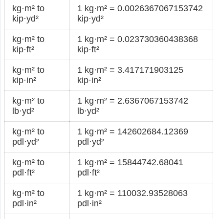
kg·m² to
1 kg·m² = 0.0026367067153742
kip·yd²
kip·yd²
kg·m² to
1 kg·m² = 0.023730360438368
kip·ft²
kip·ft²
kg·m² to
1 kg·m² = 3.417171903125
kip·in²
kip·in²
kg·m² to
1 kg·m² = 2.6367067153742
lb·yd²
lb·yd²
kg·m² to
1 kg·m² = 142602684.12369
pdl·yd²
pdl·yd²
kg·m² to
1 kg·m² = 15844742.68041
pdl·ft²
pdl·ft²
kg·m² to
1 kg·m² = 110032.93528063
pdl·in²
pdl·in²