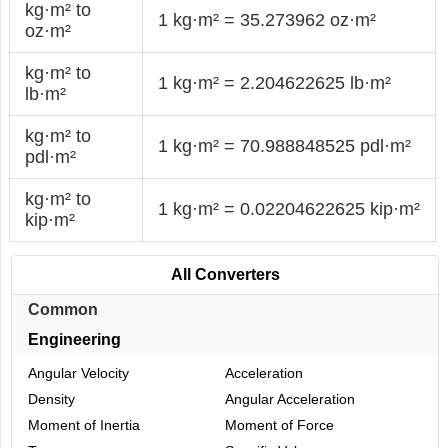
kg·m² to
1 kg·m² = 35.273962 oz·m²
oz·m²
kg·m² to
1 kg·m² = 2.204622625 lb·m²
lb·m²
kg·m² to
1 kg·m² = 70.988848525 pdl·m²
pdl·m²
kg·m² to
1 kg·m² = 0.02204622625 kip·m²
kip·m²
All Converters
Common
Engineering
Angular Velocity
Acceleration
Density
Angular Acceleration
Moment of Inertia
Moment of Force