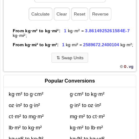
From kg·m² to kg·mi²:
1
kg·m² =
3.8614925261584E-7
kg·mi²;
From kg·mi² to kg·m²:
1
kg·mi² =
2589672.2400104
kg·m²;
⇅
Swap Units
O.
vg
©
Popular Conversions
kg·m² to g·cm²
g·cm² to kg·m²
oz·in² to g·in²
g·in² to oz·in²
ct·m² to mg·m²
mg·m² to ct·m²
lb·m² to kg·m²
kg·m² to lb·m²
kg·yd² to kg·ft²
kg·ft² to kg·yd²