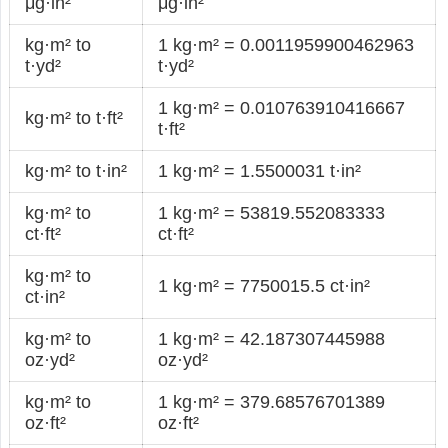
μg·in²
μg·in²
kg·m² to
1 kg·m² = 0.0011959900462963
t·yd²
t·yd²
1 kg·m² = 0.010763910416667
kg·m² to t·ft²
t·ft²
kg·m² to t·in²
1 kg·m² = 1.5500031 t·in²
kg·m² to
1 kg·m² = 53819.552083333
ct·ft²
ct·ft²
kg·m² to
1 kg·m² = 7750015.5 ct·in²
ct·in²
kg·m² to
1 kg·m² = 42.187307445988
oz·yd²
oz·yd²
kg·m² to
1 kg·m² = 379.68576701389
oz·ft²
oz·ft²